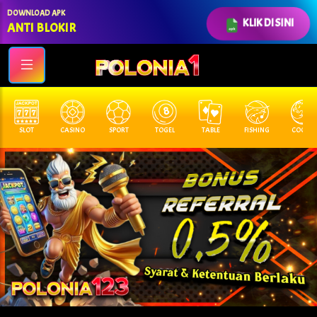
DOWNLOAD APK
KLIK DI SINI
ANTI BLOKIR
SLOT
CASINO
SPORT
TOGEL
TABLE
FISHING
COCK F.