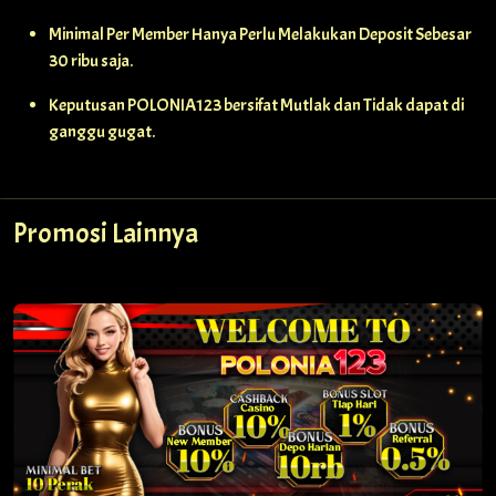
Minimal Per Member Hanya Perlu Melakukan Deposit Sebesar
30 ribu saja.
Keputusan POLONIA123 bersifat Mutlak dan Tidak dapat di
ganggu gugat.
Promosi Lainnya