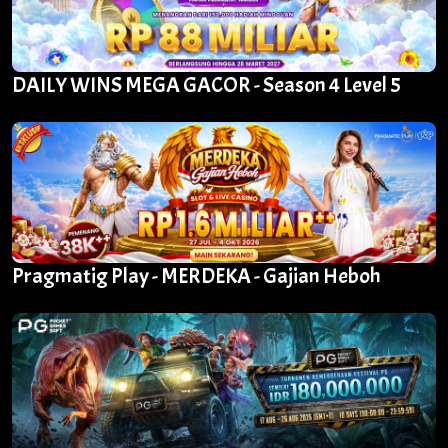
DAILY WINS MEGA GACOR - Season 4 Level 5
Pragmatig Play - MERDEKA - Gajian Heboh