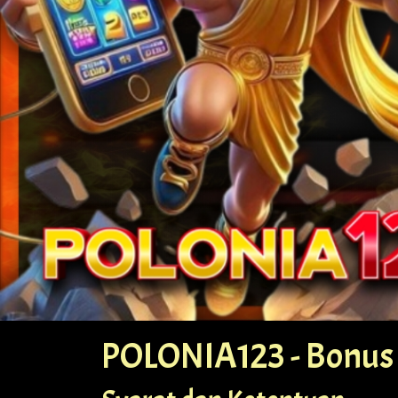
POLONIA123 - Bonus 