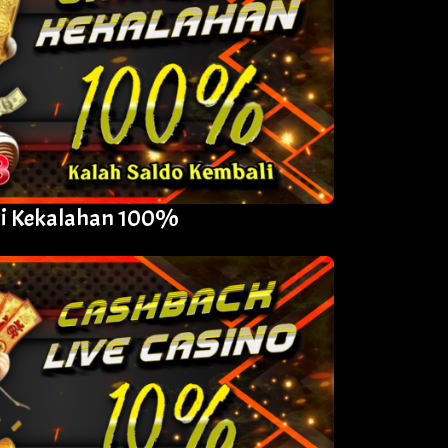
si Kekalahan 100%