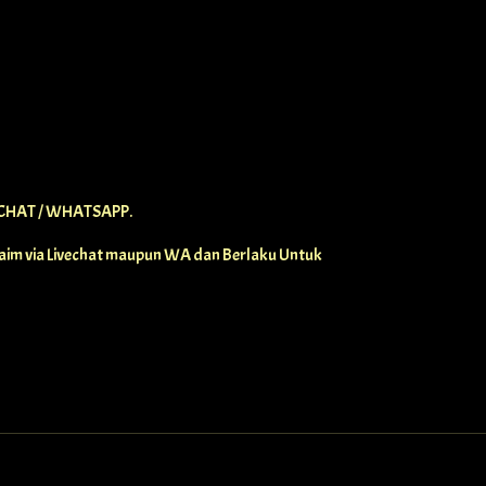
IVECHAT / WHATSAPP.
laim via Livechat maupun WA dan Berlaku Untuk