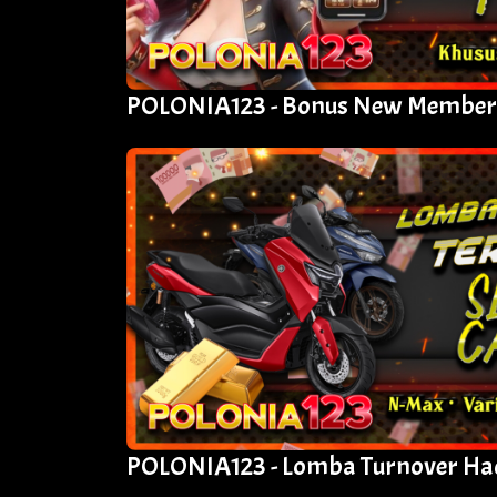
POLONIA123 - Bonus New Membe
POLONIA123 - Lomba Turnover H