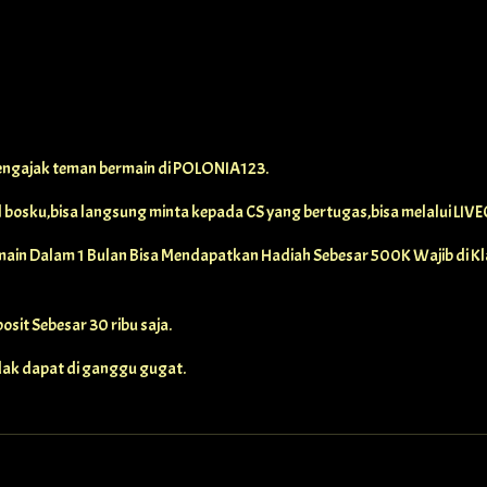
engajak teman bermain di POLONIA123.
al bosku,bisa langsung minta kepada CS yang bertugas,bisa melalui L
rmain Dalam 1 Bulan Bisa Mendapatkan Hadiah Sebesar 500K Wajib di K
sit Sebesar 30 ribu saja.
ak dapat di ganggu gugat.