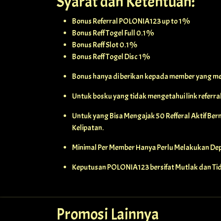
Syarat dan Ketentuan:
Bonus Referral POLONIA123 up to 1%
Bonus Reff Togel Full 0.1%
Bonus Reff Slot 0.1%
Bonus Reff Togel Disc 1%
Bonus hanya di berikan kepada member yang m
Untuk bosku yang tidak mengetahui link referr
Untuk yang Bisa Mengajak 50 Refferal Aktif Be
Kelipatan.
Minimal Per Member Hanya Perlu Melakukan Depo
Keputusan POLONIA123 bersifat Mutlak dan Tid
Promosi Lainnya