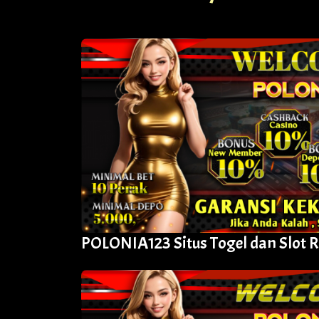
POLONIA123 Situs Togel dan Slot R