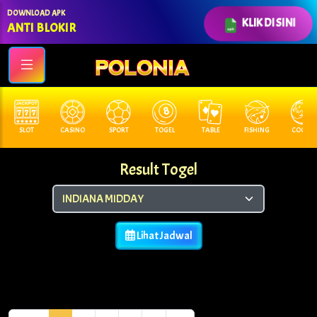
DOWNLOAD APK
KLIK DI SINI
ANTI BLOKIR
SLOT
CASINO
SPORT
TOGEL
TABLE
FISHING
COCK F.
Result Togel
Lihat Jadwal