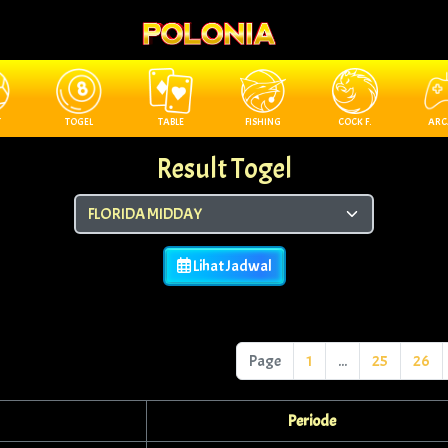
T
TOGEL
TABLE
FISHING
COCK F.
ARC
Result Togel
Lihat Jadwal
Page
1
...
25
26
Periode