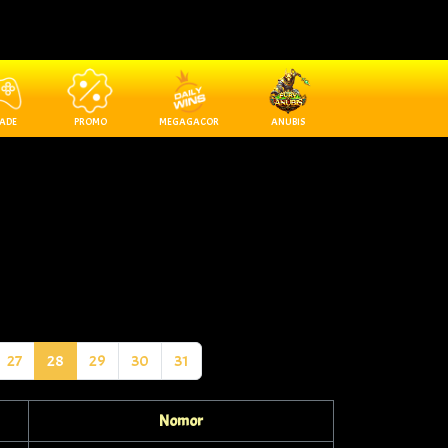
ADE
PROMO
MEGAGACOR
ANUBIS
27
28
29
30
31
Nomor