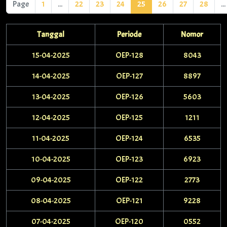
Page
1
...
22
23
24
25
26
27
28
...
Tanggal
Periode
Nomor
15-04-2025
OEP-128
8043
14-04-2025
OEP-127
8897
13-04-2025
OEP-126
5603
12-04-2025
OEP-125
1211
11-04-2025
OEP-124
6535
10-04-2025
OEP-123
6923
09-04-2025
OEP-122
2773
08-04-2025
OEP-121
9228
07-04-2025
OEP-120
0552