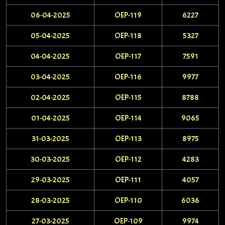
06-04-2025
OEP-119
6227
05-04-2025
OEP-118
5327
04-04-2025
OEP-117
7591
03-04-2025
OEP-116
9977
02-04-2025
OEP-115
8788
01-04-2025
OEP-114
9065
31-03-2025
OEP-113
8975
30-03-2025
OEP-112
4283
29-03-2025
OEP-111
4057
28-03-2025
OEP-110
6036
27-03-2025
OEP-109
9974