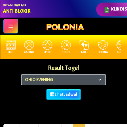
DOWNLOAD APK
KLIK DI S
ANTI BLOKIR
SLOT
CASINO
SPORT
TOGEL
TABLE
FISHING
COCK F.
Result Togel
Lihat Jadwal