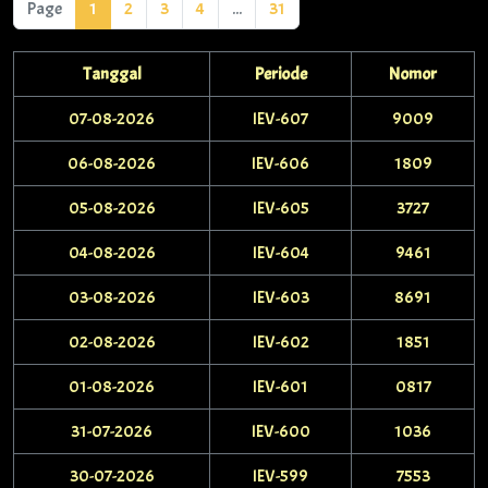
Page
1
2
3
4
...
31
Tanggal
Periode
Nomor
07-08-2026
IEV-607
9009
06-08-2026
IEV-606
1809
05-08-2026
IEV-605
3727
04-08-2026
IEV-604
9461
03-08-2026
IEV-603
8691
02-08-2026
IEV-602
1851
01-08-2026
IEV-601
0817
31-07-2026
IEV-600
1036
30-07-2026
IEV-599
7553