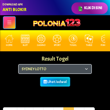
DOWNLOAD APK
KLIK DI SINI
ANTI BLOKIR
HOME
SLOT
CASINO
SPORT
TOGEL
TABLE
FISHING
Result Togel
Lihat Jadwal