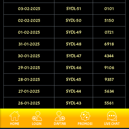
03-02-2025
SYDL-51
0101
02-02-2025
SYDL-50
5150
01-02-2025
SYDL-49
0721
31-01-2025
SYDL-48
6918
30-01-2025
SYDL-47
4344
29-01-2025
SYDL-46
9106
28-01-2025
SYDL-45
9357
27-01-2025
SYDL-44
5634
26-01-2025
SYDL-43
5561
25-01-2025
SYDL-42
3738
HOME
LOGIN
DAFTAR
PROMOSI
LIVE CHAT
24-01-2025
SYDL-41
7598