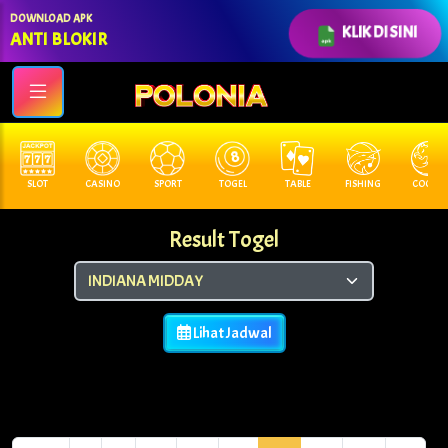
DOWNLOAD APK
KLIK DI SINI
ANTI BLOKIR
SLOT
CASINO
SPORT
TOGEL
TABLE
FISHING
COCK F.
Result Togel
Lihat Jadwal